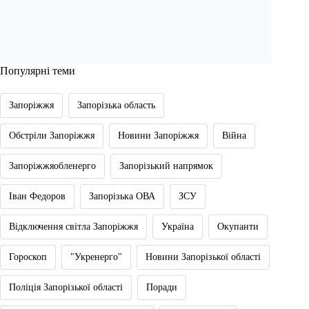
Популярні теми
Запоріжжя
Запорізька область
Обстріли Запоріжжя
Новини Запоріжжя
Війна
Запоріжжяобленерго
Запорізький напрямок
Іван Федоров
Запорізька ОВА
ЗСУ
Відключення світла Запоріжжя
Україна
Окупанти
Гороскоп
"Укренерго"
Новини Запорізької області
Поліція Запорізької області
Поради