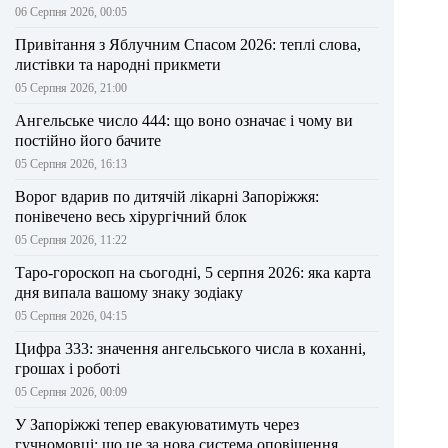
06 Серпня 2026, 00:05
Привітання з Яблучним Спасом 2026: теплі слова,
листівки та народні прикмети
05 Серпня 2026, 21:00
Ангельське число 444: що воно означає і чому ви
постійно його бачите
05 Серпня 2026, 16:13
Ворог вдарив по дитячій лікарні Запоріжжя:
понівечено весь хірургічний блок
05 Серпня 2026, 11:22
Таро-гороскоп на сьогодні, 5 серпня 2026: яка карта
дня випала вашому знаку зодіаку
05 Серпня 2026, 04:15
Цифра 333: значення ангельського числа в коханні,
грошах і роботі
05 Серпня 2026, 00:09
У Запоріжжі тепер евакуюватимуть через
гучномовці: що це за нова система оповіщення