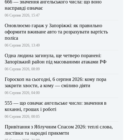
666 — значення ангельського числа: що воно
насправді означає
06 Серпня 2026, 15:47
Оновлюємо гараж у Запоріжжі: як правильно
оформити вживане авто та розрахувати вартість
поліса
06 Серпня 2026, 13:49
Одна людина загинула, ще четверо поранені:
Запорізький район під масованими атаками РФ
06 Серпня 2026, 08:09
Гороскоп на сьогодні, 6 серпня 2026: кому пора
закрити хвости, а кому — сміливо діяти
06 Серпня 2026, 04:00
555 — що означає ангельське число: значення в
коханні, грошах і роботі
06 Серпня 2026, 00:05
Привітання з Яблучним Спасом 2026: теплі слова,
листівки та народні прикмети