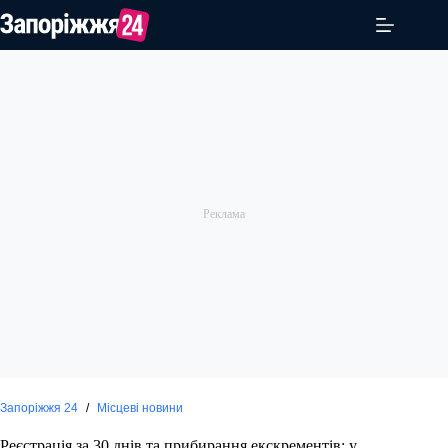
Перейти
до
вмісту
Запоріжжя 24
/
Місцеві новини
Реєстрація за 30 днів та прибирання екскрементів: у