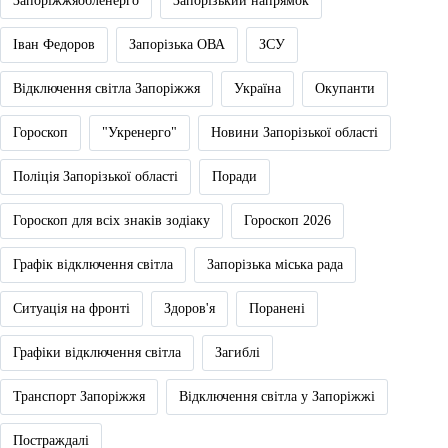
Запоріжжяобленерго
Запорізький напрямок
Іван Федоров
Запорізька ОВА
ЗСУ
Відключення світла Запоріжжя
Україна
Окупанти
Гороскоп
"Укренерго"
Новини Запорізької області
Поліція Запорізької області
Поради
Гороскоп для всіх знаків зодіаку
Гороскоп 2026
Графік відключення світла
Запорізька міська рада
Ситуація на фронті
Здоров'я
Поранені
Графіки відключення світла
Загиблі
Транспорт Запоріжжя
Відключення світла у Запоріжжі
Постраждалі