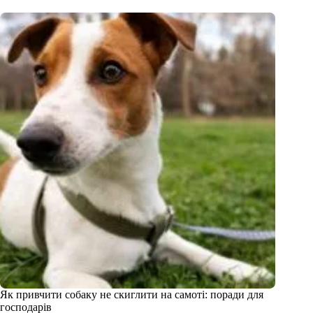
Як привчити собаку не скиглити на самоті: поради для
господарів