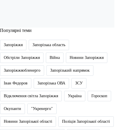
Популярні теми
Запоріжжя
Запорізька область
Обстріли Запоріжжя
Війна
Новини Запоріжжя
Запоріжжяобленерго
Запорізький напрямок
Іван Федоров
Запорізька ОВА
ЗСУ
Відключення світла Запоріжжя
Україна
Гороскоп
Окупанти
"Укренерго"
Новини Запорізької області
Поліція Запорізької області