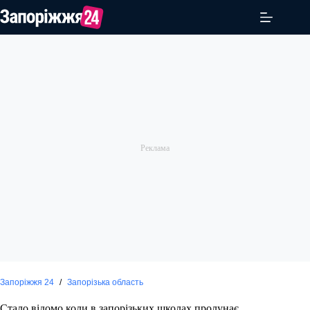
Перейти
до
вмісту
Запоріжжя 24
/
Запорізька область
Стало відомо коли в запорізьких школах пролунає