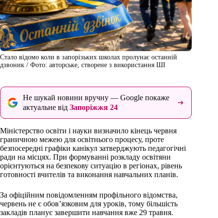
Стало відомо коли в запорізьких школах пролунає останній
дзвоник / Фото: авторське, створене з використання ШІ
Не шукай новини вручну — Google покаже
актуальне від
Запоріжжя 24
Міністерство освіти і науки визначило кінець червня
граничною межею для освітнього процесу, проте
безпосередні графіки канікул затверджують педагогічні
ради на місцях. При формуванні розкладу освітяни
орієнтуються на безпекову ситуацію в регіонах, рівень
готовності вчителів та виконання навчальних планів.
За офіційним повідомленням профільного відомства,
червень не є обов’язковим для уроків, тому більшість
закладів планує завершити навчання вже 29 травня.