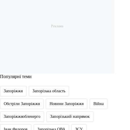
Популярні теми
Запоріжжя
Запорізька область
Обстріли Запоріжжя
Новини Запоріжжя
Війна
Запоріжжяобленерго
Запорізький напрямок
Іван Федоров
Запорізька ОВА
ЗСУ