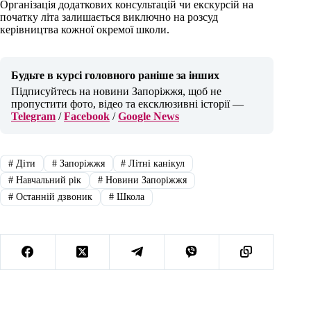
Організація додаткових консультацій чи екскурсій на
початку літа залишається виключно на розсуд
керівництва кожної окремої школи.
Будьте в курсі головного раніше за інших
Підписуйтесь на новини Запоріжжя, щоб не
пропустити фото, відео та ексклюзивні історії —
Telegram
/
Facebook
/
Google News
#
Діти
#
Запоріжжя
#
Літні канікул
#
Навчальний рік
#
Новини Запоріжжя
#
Останній дзвоник
#
Школа