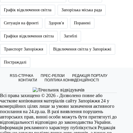
Графік відключення світла
Запорізька міська рада
Ситуація на фронті
Здоров'я
Поранені
Графіки відключення світла
Загиблі
Транспорт Запоріжжя
Відключення світла у Запоріжжі
Постраждалі
RSS-СТРІЧКА
ПРЕС-РЕЛІЗИ
РЕДАКЦІЯ ПОРТАЛУ
КОНТАКТИ
ПОЛІТИКА КОНФІДЕНЦІЙНОСТІ
Всі права захищено © 2026 - Дозволено повне або
часткове копіювання матеріалів сайту Запоріжжя 24 у
комерційних цілях лише за умови зазначення активного
посилання на
24.zp.ua
. В разі виявлення порушень
авторських прав, винні особи можуть бути притягнуті до
відповідальності відповідно до законодавства України.
Інформація рекламного характеру публікується Редакція
сайту не завжди поділяє точку зору авторів, а також не