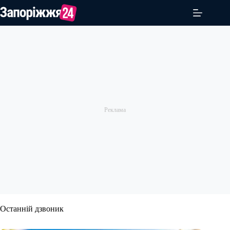
Перейти
до
вмісту
Останній дзвоник