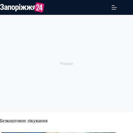
Перейти
до
вмісту
Безкоштовне лікування