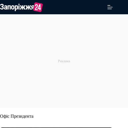
Перейти
до
вмісту
Офіс Президента