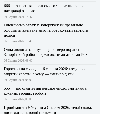
666 — значення ангельського числа: що воно
насправді означає
06 Серпня 2026, 15:47
Оновлюємо гараж у Запоріжжі: як правильно
оформити вживане авто та розрахувати вартість
поліса
06 Серпня 2026, 13:49
Одна людина загинула, ще четверо поранені:
Запорізький район під масованими атаками РФ
06 Серпня 2026, 08:09
Гороскоп на сьогодні, 6 серпня 2026: кому пора
закрити хвости, а кому — сміливо діяти
06 Серпня 2026, 04:00
555 — що означає ангельське число: значення в
коханні, грошах і роботі
06 Серпня 2026, 00:05
Привітання з Яблучним Спасом 2026: теплі слова,
листівки та народні прикмети