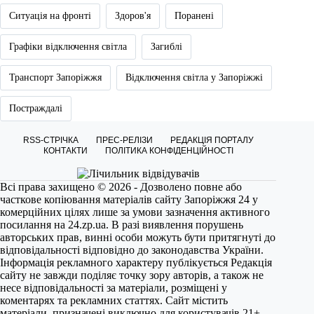
Ситуація на фронті
Здоров'я
Поранені
Графіки відключення світла
Загиблі
Транспорт Запоріжжя
Відключення світла у Запоріжжі
Постраждалі
RSS-СТРІЧКА
ПРЕС-РЕЛІЗИ
РЕДАКЦІЯ ПОРТАЛУ
КОНТАКТИ
ПОЛІТИКА КОНФІДЕНЦІЙНОСТІ
Всі права захищено © 2026 - Дозволено повне або
часткове копіювання матеріалів сайту Запоріжжя 24 у
комерційних цілях лише за умови зазначення активного
посилання на
24.zp.ua
. В разі виявлення порушень
авторських прав, винні особи можуть бути притягнуті до
відповідальності відповідно до законодавства України.
Інформація рекламного характеру публікується Редакція
сайту не завжди поділяє точку зору авторів, а також не
несе відповідальності за матеріали, розміщені у
коментарях та рекламних статтях. Сайт містить
матеріали, призначені виключно для користувачів 21+.