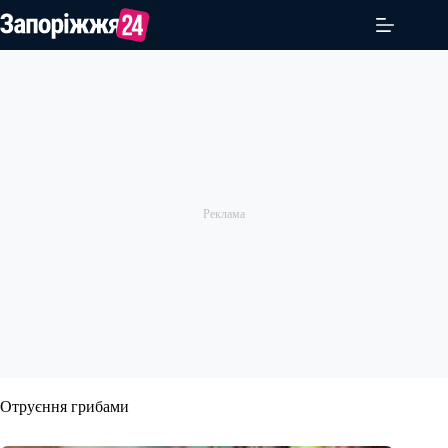
Перейти
до
вмісту
Отруєння грибами