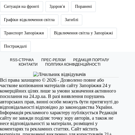
Ситуація на фронті
Здоров'я
Поранені
Графіки відключення світла
Загиблі
Транспорт Запоріжжя
Відключення світла у Запоріжжі
Постраждалі
RSS-СТРІЧКА
ПРЕС-РЕЛІЗИ
РЕДАКЦІЯ ПОРТАЛУ
КОНТАКТИ
ПОЛІТИКА КОНФІДЕНЦІЙНОСТІ
Всі права захищено © 2026 - Дозволено повне або
часткове копіювання матеріалів сайту Запоріжжя 24 у
комерційних цілях лише за умови зазначення активного
посилання на
24.zp.ua
. В разі виявлення порушень
авторських прав, винні особи можуть бути притягнуті до
відповідальності відповідно до законодавства України.
Інформація рекламного характеру публікується Редакція
сайту не завжди поділяє точку зору авторів, а також не
несе відповідальності за матеріали, розміщені у
коментарях та рекламних статтях. Сайт містить
матеріали, призначені виключно для користувачів 21+.