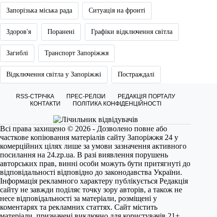
Запорізька міська рада
Ситуація на фронті
Здоров'я
Поранені
Графіки відключення світла
Загиблі
Транспорт Запоріжжя
Відключення світла у Запоріжжі
Постраждалі
RSS-СТРІЧКА
ПРЕС-РЕЛІЗИ
РЕДАКЦІЯ ПОРТАЛУ
КОНТАКТИ
ПОЛІТИКА КОНФІДЕНЦІЙНОСТІ
Всі права захищено © 2026 - Дозволено повне або
часткове копіювання матеріалів сайту Запоріжжя 24 у
комерційних цілях лише за умови зазначення активного
посилання на
24.zp.ua
. В разі виявлення порушень
авторських прав, винні особи можуть бути притягнуті до
відповідальності відповідно до законодавства України.
Інформація рекламного характеру публікується Редакція
сайту не завжди поділяє точку зору авторів, а також не
несе відповідальності за матеріали, розміщені у
коментарях та рекламних статтях. Сайт містить
матеріали, призначені виключно для користувачів 21+.