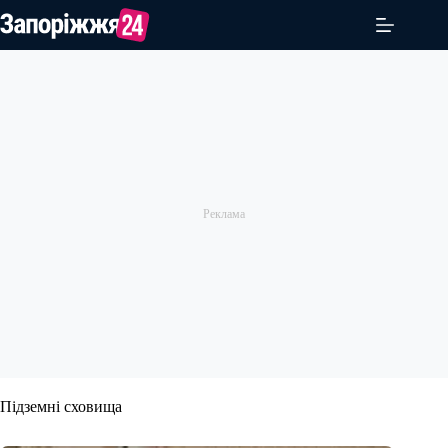
Перейти
до
вмісту
Підземні сховища