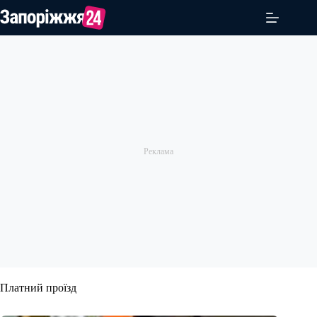
Перейти
до
вмісту
Платний проїзд