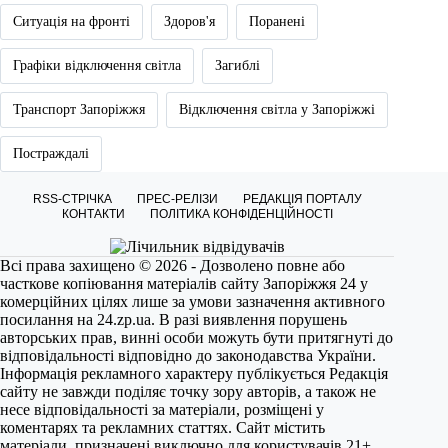
Ситуація на фронті
Здоров'я
Поранені
Графіки відключення світла
Загиблі
Транспорт Запоріжжя
Відключення світла у Запоріжжі
Постраждалі
RSS-СТРІЧКА
ПРЕС-РЕЛІЗИ
РЕДАКЦІЯ ПОРТАЛУ
КОНТАКТИ
ПОЛІТИКА КОНФІДЕНЦІЙНОСТІ
Всі права захищено © 2026 - Дозволено повне або
часткове копіювання матеріалів сайту Запоріжжя 24 у
комерційних цілях лише за умови зазначення активного
посилання на
24.zp.ua
. В разі виявлення порушень
авторських прав, винні особи можуть бути притягнуті до
відповідальності відповідно до законодавства України.
Інформація рекламного характеру публікується Редакція
сайту не завжди поділяє точку зору авторів, а також не
несе відповідальності за матеріали, розміщені у
коментарях та рекламних статтях. Сайт містить
матеріали, призначені виключно для користувачів 21+.