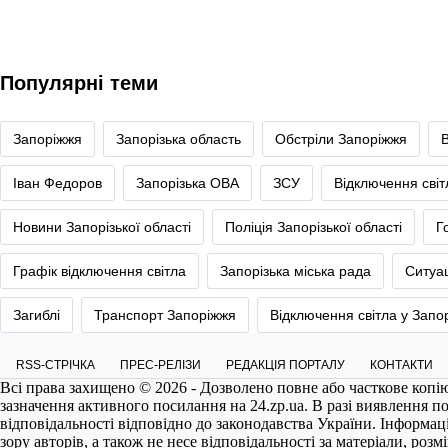
Популярні теми
Запоріжжя
Запорізька область
Обстріли Запоріжжя
Іван Федоров
Запорізька ОВА
ЗСУ
Відключення сві
Новини Запорізької області
Поліція Запорізької області
Г
Графік відключення світла
Запорізька міська рада
Ситуац
Загиблі
Транспорт Запоріжжя
Відключення світла у Запо
RSS-СТРІЧКА
ПРЕС-РЕЛІЗИ
РЕДАКЦІЯ ПОРТАЛУ
КОНТАКТИ
Всі права захищено © 2026 - Дозволено повне або часткове копі
зазначення активного посилання на
24.zp.ua
. В разі виявлення 
відповідальності відповідно до законодавства України. Інформац
зору авторів, а також не несе відповідальності за матеріали, роз