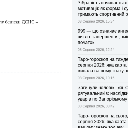
Зібраність починається
мотивації: як форма і с
тримають спортивний 
олу безпеки ДСНС –
08 Серпня 2026, 15:34
999 — що означає анге
число: завершення, змі
початок
08 Серпня 2026, 12:54
Таро-гороскоп на тижд
серпня 2026: яка карта
випала вашому знаку з
08 Серпня 2026, 10:16
Загинули чоловік і жінк
рятувальників: наслідк
ударів по Запорізькому
08 Серпня 2026, 08:42
Таро-гороскоп на сьогод
серпня 2026: яка карта
вашому знаку зодіаку