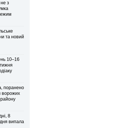
 не з
умка
режим
льське
ни та новий
ень 10–16
 тижня
одіаку
а, поранено
и ворожих
 району
ні, 8
 дня випала