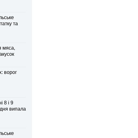
льське
татку та
я мяса,
акусок
: ворог
 8 і 9
 дня випала
льське