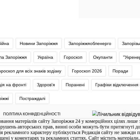
Війна
Новини Запоріжжя
Запоріжжяобленерго
Запоріз
тла Запоріжжя
Україна
Гороскоп
Окупанти
"Укрене
ороскоп для всіх знаків зодіаку
Гороскоп 2026
Поради
ія на фронті
Здоров'я
Поранені
Графіки відключення 
ріжжі
Постраждалі
ПОЛІТИКА КОНФІДЕНЦІЙНОСТІ
ювання матеріалів сайту Запоріжжя 24 у комерційних цілях лише 
порушень авторських прав, винні особи можуть бути притягнуті д
ія рекламного характеру публікується Редакція сайту не завжди п
міщені у коментарях та рекламних статтях. Сайт містить матеріали