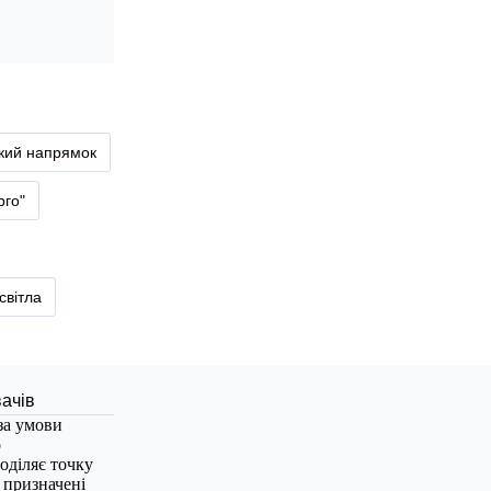
ький напрямок
рго"
світла
за умови
о
оділяє точку
, призначені