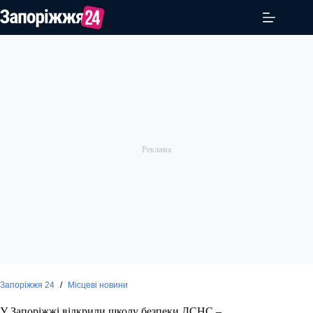
Перейти
до
вмісту
Запоріжжя 24
/
Місцеві новини
У Запоріжжі відкрили школу безпеки ДСНС –