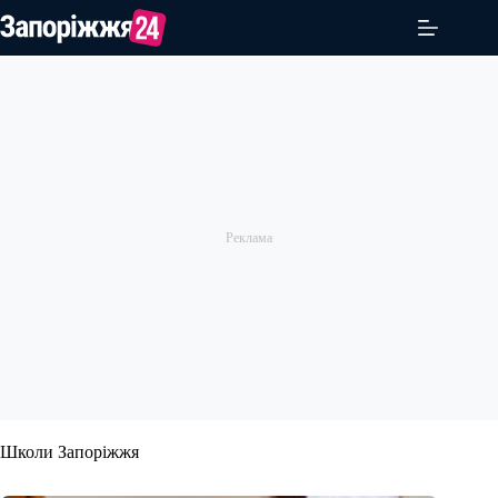
Перейти
до
вмісту
Школи Запоріжжя