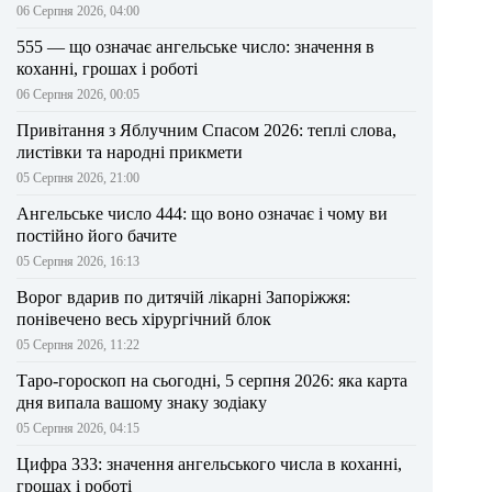
06 Серпня 2026, 04:00
555 — що означає ангельське число: значення в
коханні, грошах і роботі
06 Серпня 2026, 00:05
Привітання з Яблучним Спасом 2026: теплі слова,
листівки та народні прикмети
05 Серпня 2026, 21:00
Ангельське число 444: що воно означає і чому ви
постійно його бачите
05 Серпня 2026, 16:13
Ворог вдарив по дитячій лікарні Запоріжжя:
понівечено весь хірургічний блок
05 Серпня 2026, 11:22
Таро-гороскоп на сьогодні, 5 серпня 2026: яка карта
дня випала вашому знаку зодіаку
05 Серпня 2026, 04:15
Цифра 333: значення ангельського числа в коханні,
грошах і роботі