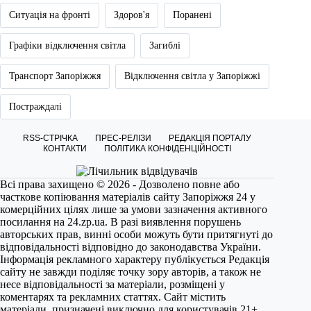
Ситуація на фронті
Здоров'я
Поранені
Графіки відключення світла
Загиблі
Транспорт Запоріжжя
Відключення світла у Запоріжжі
Постраждалі
RSS-СТРІЧКА
ПРЕС-РЕЛІЗИ
РЕДАКЦІЯ ПОРТАЛУ
КОНТАКТИ
ПОЛІТИКА КОНФІДЕНЦІЙНОСТІ
Всі права захищено © 2026 - Дозволено повне або
часткове копіювання матеріалів сайту Запоріжжя 24 у
комерційних цілях лише за умови зазначення активного
посилання на
24.zp.ua
. В разі виявлення порушень
авторських прав, винні особи можуть бути притягнуті до
відповідальності відповідно до законодавства України.
Інформація рекламного характеру публікується Редакція
сайту не завжди поділяє точку зору авторів, а також не
несе відповідальності за матеріали, розміщені у
коментарях та рекламних статтях. Сайт містить
матеріали, призначені виключно для користувачів 21+.