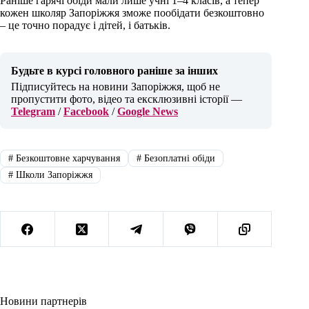
Раніше гарячі обіди мали лише учні 1–4 класів, а тепер
кожен школяр Запоріжжя зможе пообідати безкоштовно
– це точно порадує і дітей, і батьків.
Будьте в курсі головного раніше за інших
Підписуйтесь на новини Запоріжжя, щоб не
пропустити фото, відео та ексклюзивні історії —
Telegram
/
Facebook
/
Google News
#
Безкоштовне харчування
#
Безоплатні обіди
#
Школи Запоріжжя
Новини партнерів