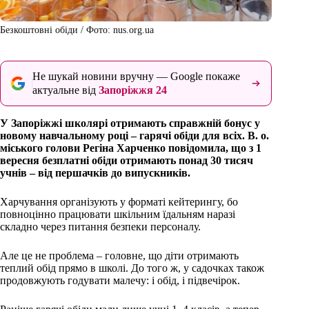
Безкоштовні обіди / Фото: nus.org.ua
Не шукай новини вручну — Google покаже
актуальне від
Запоріжжя 24
У Запоріжжі школярі отримають справжній бонус у
новому навчальному році – гарячі обіди для всіх. В. о.
міського голови Регіна Харченко повідомила, що з 1
вересня безплатні обіди отримають понад 30 тисяч
учнів – від першачків до випускників.
Харчування організують у форматі кейтерингу, бо
повноцінно працювати шкільним їдальням наразі
складно через питання безпеки персоналу.
Але це не проблема – головне, що діти отримають
теплий обід прямо в школі. До того ж, у садочках також
продовжують годувати малечу: і обід, і підвечірок.