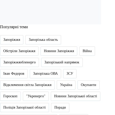
Популярні теми
Запоріжжя
Запорізька область
Обстріли Запоріжжя
Новини Запоріжжя
Війна
Запоріжжяобленерго
Запорізький напрямок
Іван Федоров
Запорізька ОВА
ЗСУ
Відключення світла Запоріжжя
Україна
Окупанти
Гороскоп
"Укренерго"
Новини Запорізької області
Поліція Запорізької області
Поради