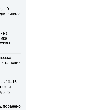
ні, 9
 дня випала
 не з
умка
режим
льське
ни та новий
ень 10–16
 тижня
одіаку
а, поранено