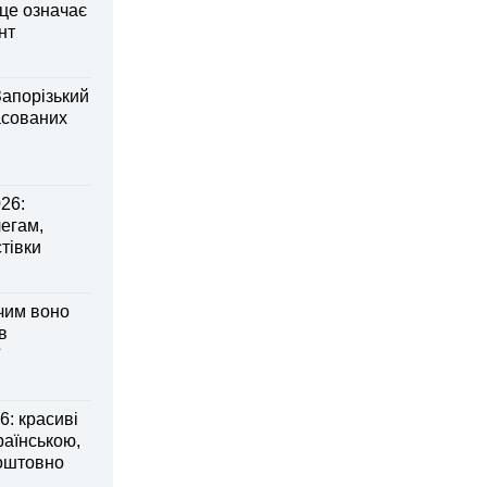
 це означає
нт
Запорізький
асованих
26:
легам,
тівки
 чим воно
в
: красиві
раїнською,
коштовно