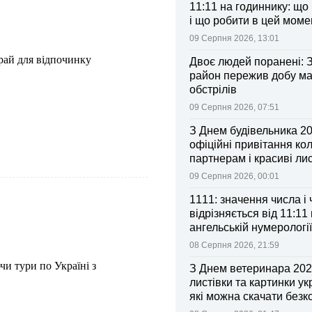
11:11 на годиннику: що
і що робити в цей моме
09 Серпня 2026, 13:01
 рай для відпочинку
Двоє людей поранені: 
район пережив добу м
обстрілів
09 Серпня 2026, 07:51
З Днем будівельника 20
офіційні привітання ко
партнерам і красиві лис
09 Серпня 2026, 00:01
1111: значення числа і
відрізняється від 11:11 
ангельській нумерології
08 Серпня 2026, 21:59
и тури по Україні з
З Днем ветеринара 2026
листівки та картинки ук
які можна скачати без