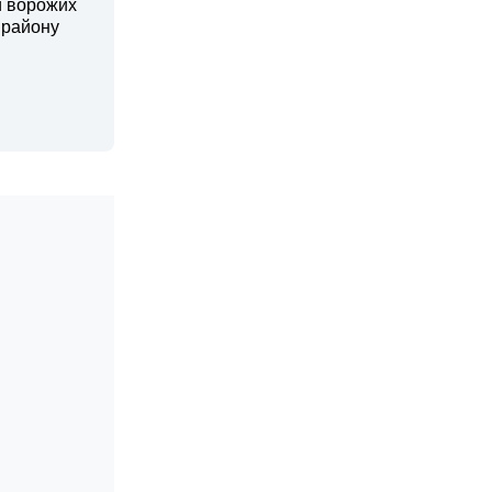
и ворожих
 району