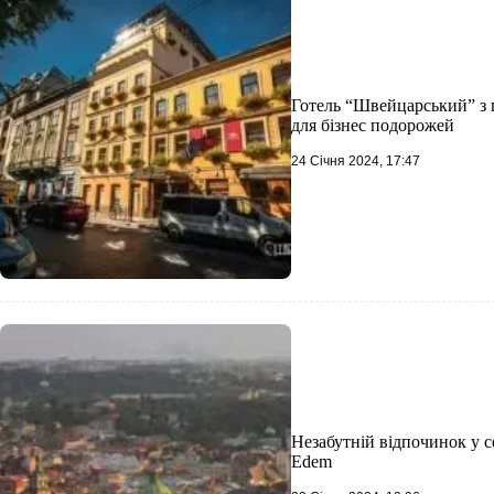
Готель “Швейцарський” з 
для бізнес подорожей
24 Січня 2024, 17:47
Незабутній відпочинок у с
Edem