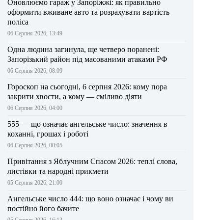
Оновлюємо гараж у Запоріжжі: як правильно
оформити вживане авто та розрахувати вартість
поліса
06 Серпня 2026, 13:49
Одна людина загинула, ще четверо поранені:
Запорізький район під масованими атаками РФ
06 Серпня 2026, 08:09
Гороскоп на сьогодні, 6 серпня 2026: кому пора
закрити хвости, а кому — сміливо діяти
06 Серпня 2026, 04:00
555 — що означає ангельське число: значення в
коханні, грошах і роботі
06 Серпня 2026, 00:05
Привітання з Яблучним Спасом 2026: теплі слова,
листівки та народні прикмети
05 Серпня 2026, 21:00
Ангельське число 444: що воно означає і чому ви
постійно його бачите