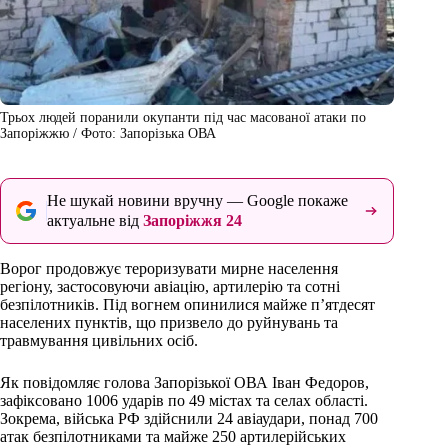
Трьох людей поранили окупанти під час масованої атаки по
Запоріжжю / Фото: Запорізька ОВА
Не шукай новини вручну — Google покаже
актуальне від
Запоріжжя 24
Ворог продовжує тероризувати мирне населення
регіону, застосовуючи авіацію, артилерію та сотні
безпілотників. Під вогнем опинилися майже п’ятдесят
населених пунктів, що призвело до руйнувань та
травмування цивільних осіб.
Як повідомляє голова Запорізької ОВА Іван Федоров,
зафіксовано 1006 ударів по 49 містах та селах області.
Зокрема, війська РФ здійснили 24 авіаудари, понад 700
атак безпілотниками та майже 250 артилерійських