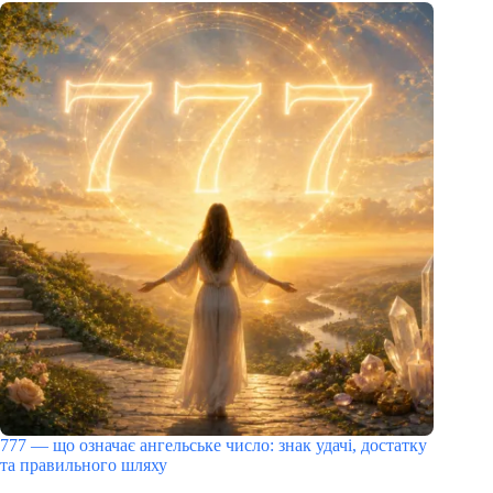
777 — що означає ангельське число: знак удачі, достатку
та правильного шляху