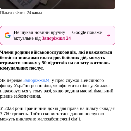
Пільги / Фото: 24 канал
Не шукай новини вручну — Google покаже
актуальне від
Запоріжжя 24
Члени родини військовослужбовців, які вважаються
безвісти зниклими внаслідок бойових дій, можуть
отримати знижку у 50 відсотків на оплату житлово-
комунальних послуг.
Як передає
Запоріжжя24,
у прес-службі Пенсійного
фонду України розповіли, як оформити пільгу. Знижка
нараховується у тому разі, якщо родина має мінімальний
рівень забезпечення.
У 2023 році граничний дохід для права на пільгу складає
3 760 гривень. Тобто скористатись даною послугою
можуть виключно малозабезпечені сім’ї.