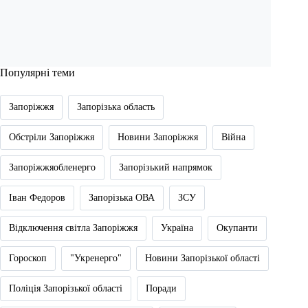
Популярні теми
Запоріжжя
Запорізька область
Обстріли Запоріжжя
Новини Запоріжжя
Війна
Запоріжжяобленерго
Запорізький напрямок
Іван Федоров
Запорізька ОВА
ЗСУ
Відключення світла Запоріжжя
Україна
Окупанти
Гороскоп
"Укренерго"
Новини Запорізької області
Поліція Запорізької області
Поради