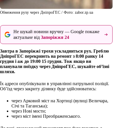
Обмеження руху через ДніпроГЕС / Фото: zabor.zp.ua
Не шукай новини вручну — Google покаже
актуальне від
Запоріжжя 24
Завтра в Запоріжжі трохи ускладниться рух. Греблю
ДніпроГЕС перекриють на ремонт з 8:00 ранку 14
грудня і аж до 19:00 15 грудня. Тож якщо ви
планували поїздку через ДніпроГЕС, шукайте об’їзні
шляхи.
Їх адреси опублікували в управлінні патрульної поліції.
Об’їзд через закриту ділянку буде здійснюватись:
через Арковий міст на Хортиці (вулиці Величара,
Січі та Таганська);
через Нові мости;
через міст імені Преображенського.