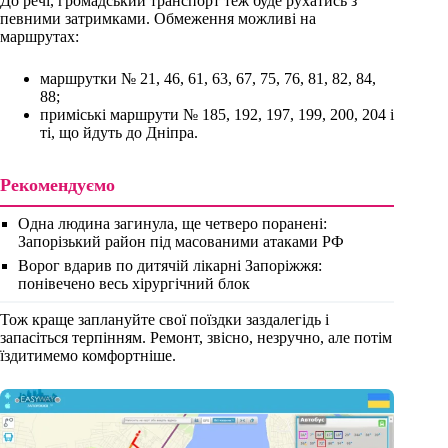
До речі, громадський транспорт теж буде рухатись з
певними затримками. Обмеження можливі на
маршрутах:
маршрутки № 21, 46, 61, 63, 67, 75, 76, 81, 82, 84,
88;
приміські маршрути № 185, 192, 197, 199, 200, 204 і
ті, що йдуть до Дніпра.
Рекомендуємо
Одна людина загинула, ще четверо поранені:
Запорізький район під масованими атаками РФ
Ворог вдарив по дитячій лікарні Запоріжжя:
понівечено весь хірургічний блок
Тож краще заплануйте свої поїздки заздалегідь і
запасіться терпінням. Ремонт, звісно, незручно, але потім
їздитимемо комфортніше.