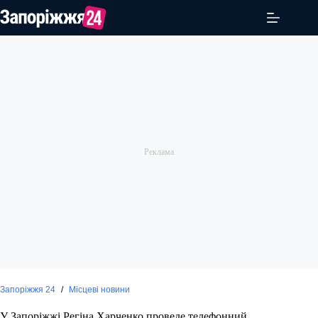
Перейти
до
вмісту
Запоріжжя 24
/
Місцеві новини
У Запоріжжі Регіна Харченко проведе телефонний