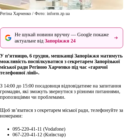
Регіна Харченко / Фото: inform.zp.ua
Не шукай новини вручну — Google покаже
актуальне від
Запоріжжя 24
У п’ятницю, 6 грудня, мешканці Запоріжжя матимуть
можливість поспілкуватися з секретарем Запорізької
міської ради Регіною Харченко під час «гарячої
телефонної лінії».
З 14:00 до 15:00 посадовиця відповідатиме на запитання
громадян, які зможуть звернутися з різними питаннями,
пропозиціями чи проблемами.
Щоб зв’язатися з секретарем міської ради, телефонуйте за
номерами:
095-220-41-11 (Vodafone)
067-220-41-12 (Київстар)