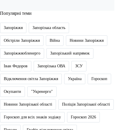
Популярні теми
Запоріжжя
Запорізька область
Обстріли Запоріжжя
Війна
Новини Запоріжжя
Запоріжжяобленерго
Запорізький напрямок
Іван Федоров
Запорізька ОВА
ЗСУ
Відключення світла Запоріжжя
Україна
Гороскоп
Окупанти
"Укренерго"
Новини Запорізької області
Поліція Запорізької області
Гороскоп для всіх знаків зодіаку
Гороскоп 2026
Поради
Графік відключення світла