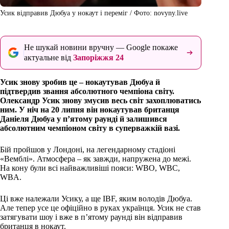
Усик відправив Дюбуа у нокаут і переміг / Фото: novyny.live
Не шукай новини вручну — Google покаже
актуальне від
Запоріжжя 24
Усик знову зробив це – нокаутував Дюбуа й
підтвердив звання абсолютного чемпіона світу.
Олександр Усик знову змусив весь світ захоплюватись
ним. У ніч на 20 липня він нокаутував британця
Даніеля Дюбуа у п’ятому раунді й залишився
абсолютним чемпіоном світу в суперважкій вазі.
Бій пройшов у Лондоні, на легендарному стадіоні
«Вемблі». Атмосфера – як завжди, напружена до межі.
На кону були всі найважливіші пояси: WBO, WBC,
WBA.
Ці вже належали Усику, а ще IBF, яким володів Дюбуа.
Але тепер усе це офіційно в руках українця. Усик не став
затягувати шоу і вже в п’ятому раунді він відправив
британця в нокаут.