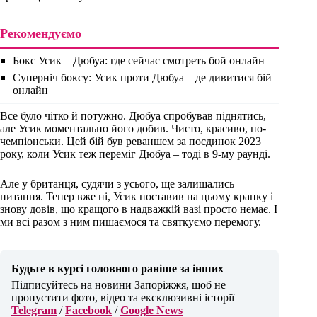
Рекомендуємо
Бокс Усик – Дюбуа: где сейчас смотреть бой онлайн
Суперніч боксу: Усик проти Дюбуа – де дивитися бій
онлайн
Все було чітко й потужно. Дюбуа спробував піднятись,
але Усик моментально його добив. Чисто, красиво, по-
чемпіонськи. Цей бій був реваншем за поєдинок 2023
року, коли Усик теж переміг Дюбуа – тоді в 9-му раунді.
Але у британця, судячи з усього, ще залишались
питання. Тепер вже ні, Усик поставив на цьому крапку і
знову довів, що кращого в надважкій вазі просто немає. І
ми всі разом з ним пишаємося та святкуємо перемогу.
Будьте в курсі головного раніше за інших
Підписуйтесь на новини Запоріжжя, щоб не
пропустити фото, відео та ексклюзивні історії —
Telegram
/
Facebook
/
Google News