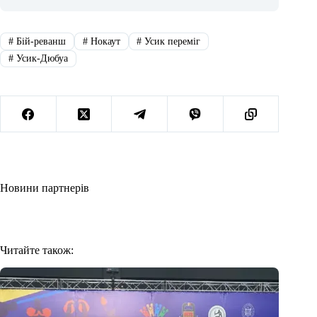
#
Бій-реванш
#
Нокаут
#
Усик переміг
#
Усик-Дюбуа
Новини партнерів
Читайте також: