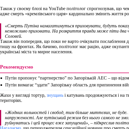
Також у своєму блозі на YouTube політолог спрогнозував, що чек
адже смерть «кремлівського царя» кардинально змінить життя ро
«Смерть Путіна намагатимуться приховувати, будуть показув
неможливо приховати. На розкриття правди може піти два ч
Соловей.
Також він попередив, що поки не варто очікувати послаблення 
тишу на фронтах. Як бачимо, політолог має рацію, адже окупан
українські міста та мирне населення.
Рекомендуємо
Путін пропонує “партнерство” по Запорізькій АЕС – що відо
Путін вимагає “здати” Запорізьку область для припинення ві
Жахи у вигляді тортур,
знущань
і катувань продовжуються і на 
територіях.
«Жодних вольностей і свобод, тим більше миттєвих, не буде. 
напруженості. Але путінський режим без нього самого не змо
руйнуватись і цей процес вже запущений»,
– підкреслив політо
Нагадаємо,
що першоджерелом сенсаційної новини про смерть ро