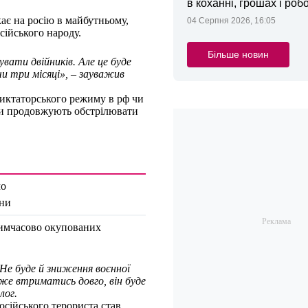
в коханні, грошах і робо
ає на росію в майбутньому,
04 Серпня 2026, 16:05
сійського народу.
Більше новин
ати двійників. Але це буде
и три місяці»,
– зауважив
диктаторського режиму в рф чи
ти продовжують обстрілювати
мо
йни
тимчасово окупованих
Не буде й зниження воєнної
же втриматись довго, він буде
лог.
сійського терориста став