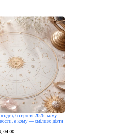
огодні, 6 серпня 2026: кому
вости, а кому — сміливо діяти
, 04:00