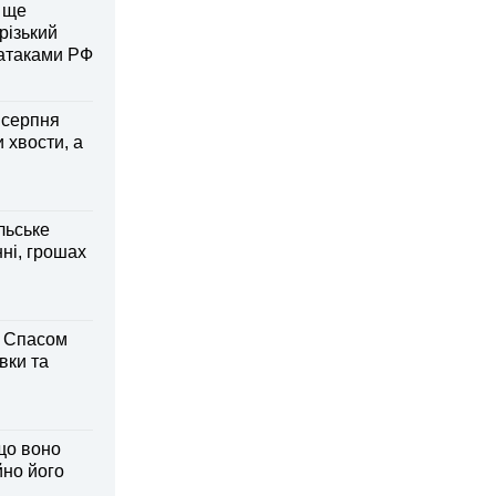
 ще
різький
 атаками РФ
6 серпня
 хвости, а
льське
нні, грошах
м Спасом
вки та
що воно
йно його