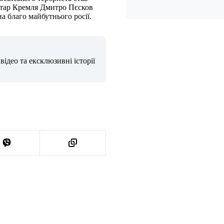
етар Кремля Дмитро Пєсков
 благо майбутнього росії.
ідео та ексклюзивні історії