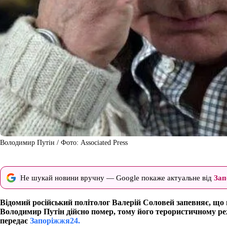
Володимир Путін / Фото: Associated Press
Не шукай новини вручну — Google покаже актуальне від
Зап
Відомий російський політолог Валерій Соловей запевняє, що 
Володимир Путін дійсно помер, тому його терористичному р
передає
Запоріжжя24.