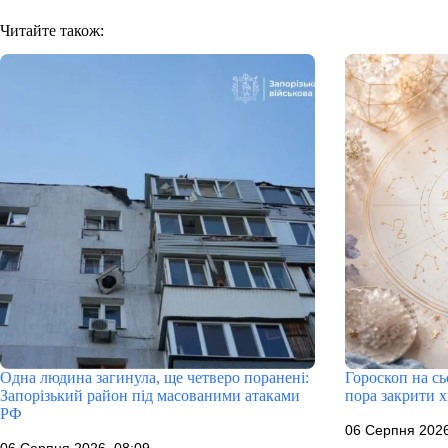
Читайте також:
Одна людина загинула, ще четверо поранені:
Гороскоп на сь
Запорізький район під масованими атаками
пора закрити х
РФ
06 Серпня 2026