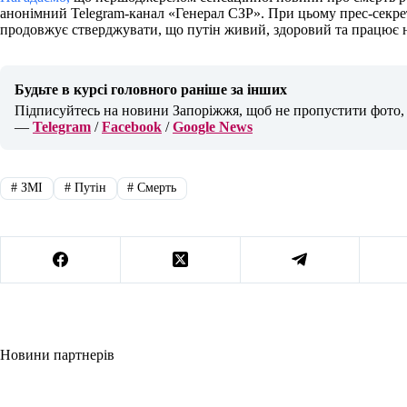
анонімний Telegram-канал «Генерал СЗР». При цьому прес-секр
продовжує стверджувати, що путін живий, здоровий та працює на
Будьте в курсі головного раніше за інших
Підписуйтесь на новини Запоріжжя, щоб не пропустити фото, в
—
Telegram
/
Facebook
/
Google News
#
ЗМІ
#
Путін
#
Смерть
Новини партнерів