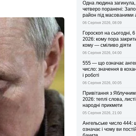
Одна людина загинула,
четверо поранені: Запо
район під масованими
06 Серпня 2026, 08:09
Гороскоп на сьогодні, 
2026: кому пора закрити
кому — сміливо діяти
06 Серпня 2026, 04:00
555 — що означає анге
число: значення в коха
і роботі
06 Серпня 2026, 00:05
Привітання з Яблучни
2026: теплі слова, листі
народні прикмети
05 Серпня 2026, 21:00
Ангельське число 444: 
означає і чому ви пості
бачите