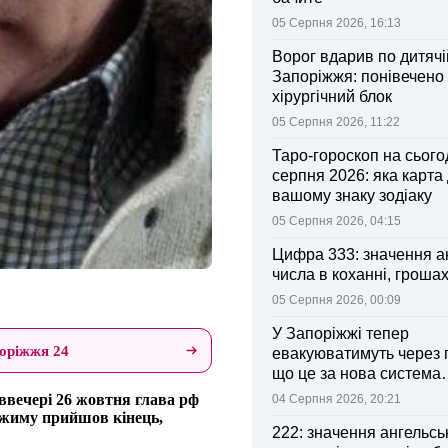
05 Серпня 2026, 16:13
Ворог вдарив по дитячі
Запоріжжя: понівечено
хірургічний блок
05 Серпня 2026, 11:22
Таро-гороскоп на сьогод
серпня 2026: яка карта
вашому знаку зодіаку
05 Серпня 2026, 04:15
Цифра 333: значення а
числа в коханні, грошах
05 Серпня 2026, 00:09
У Запоріжжі тепер
оріжжя 24
евакуюватимуть через 
що це за нова система
оповіщення
ввечері 26 жовтня глава рф
04 Серпня 2026, 20:21
ежиму прийшов кінець,
222: значення ангельсь