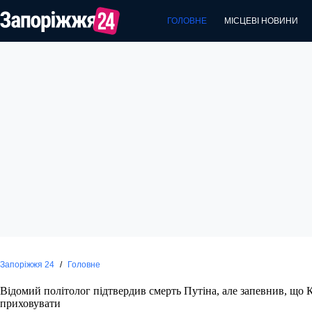
Перейти
до
ГОЛОВНЕ
МІСЦЕВІ НОВИНИ
вмісту
Запоріжжя 24
/
Головне
Відомий політолог підтвердив смерть Путіна, але запевнив, що 
приховувати