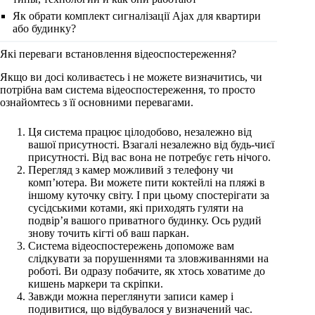
Як обрати комплект сигналізації Ajax для квартири
або будинку?
Які переваги встановлення відеоспостереження?
Якщо ви досі коливаєтесь і не можете визначитись, чи
потрібна вам система відеоспостереження, то просто
ознайомтесь з її основними перевагами.
Ця система працює цілодобово, незалежно від
вашої присутності. Взагалі незалежно від будь-чиєї
присутності. Від вас вона не потребує геть нічого.
Перегляд з камер можливий з телефону чи
комп’ютера. Ви можете пити коктейлі на пляжі в
іншому куточку світу. І при цьому спостерігати за
сусідськими котами, які приходять гуляти на
подвір’я вашого приватного будинку. Ось рудий
знову точить кігті об ваш паркан.
Система відеоспостережень допоможе вам
слідкувати за порушеннями та зловживаннями на
роботі. Ви одразу побачите, як хтось ховатиме до
кишень маркери та скріпки.
Завжди можна переглянути записи камер і
подивитися, що відбувалося у визначений час.