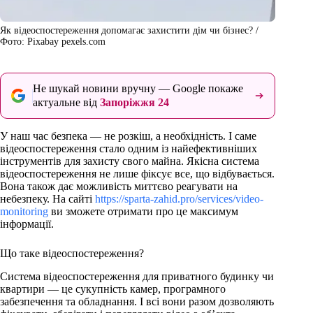
Як відеоспостереження допомагає захистити дім чи бізнес? /
Фото: Pixabay pexels.com
Не шукай новини вручну — Google покаже
актуальне від
Запоріжжя 24
У наш час безпека — не розкіш, а необхідність. І саме
відеоспостереження стало одним із найефективніших
інструментів для захисту свого майна. Якісна система
відеоспостереження не лише фіксує все, що відбувається.
Вона також дає можливість миттєво реагувати на
небезпеку. На сайті
https://sparta-zahid.pro/services/video-
monitoring
ви зможете отримати про це максимум
інформації.
Що таке відеоспостереження?
Система відеоспостереження для приватного будинку чи
квартири — це сукупність камер, програмного
забезпечення та обладнання. І всі вони разом дозволяють