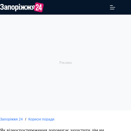
Перейти
до
вмісту
Запоріжжя 24
/
Корисні поради
Як відеоспостереження допомагає захистити дім чи