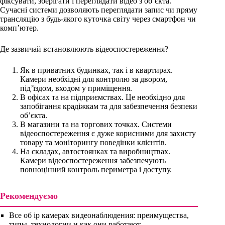
фіксувати, зберігати і переглядати відео з об’єкта.
Сучасні системи дозволяють переглядати запис чи пряму
трансляцію з будь-якого куточка світу через смартфон чи
комп’ютер.
Де зазвичай встановлюють відеоспостереження?
Як в приватних будинках, так і в квартирах.
Камери необхідні для контролю за двором,
під’їздом, входом у приміщення.
В офісах та на підприємствах. Це необхідно для
запобігання крадіжкам та для забезпечення безпеки
об’єкта.
В магазини та на торгових точках. Системи
відеоспостереження є дуже корисними для захисту
товару та моніторингу поведінки клієнтів.
На складах, автостоянках та виробництвах.
Камери відеоспостереження забезпечують
повноцінний контроль периметра і доступу.
Рекомендуємо
Все об ip камерах видеонаблюдения: преимущества,
типы, технологии и как они работают