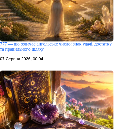
777 — що означає ангельське число: знак удачі, достатку
та правильного шляху
07 Серпня 2026, 00:04