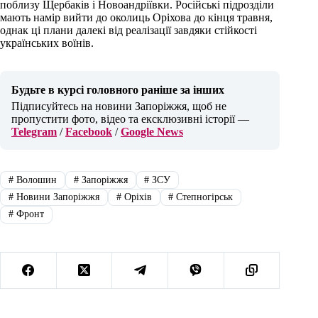
поблизу Щербаків і Новоандріївки. Російські підрозділи
мають намір вийти до околиць Оріхова до кінця травня,
однак ці плани далекі від реалізації завдяки стійкості
українських воїнів.
Будьте в курсі головного раніше за інших
Підписуйтесь на новини Запоріжжя, щоб не
пропустити фото, відео та ексклюзивні історії —
Telegram
/
Facebook
/
Google News
#
Волошин
#
Запоріжжя
#
ЗСУ
#
Новини Запоріжжя
#
Оріхів
#
Степногірськ
#
Фронт