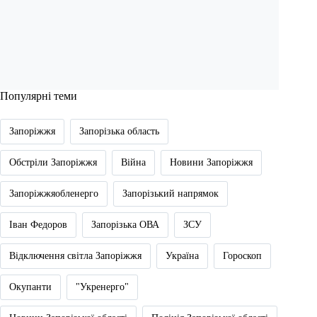
Популярні теми
Запоріжжя
Запорізька область
Обстріли Запоріжжя
Війна
Новини Запоріжжя
Запоріжжяобленерго
Запорізький напрямок
Іван Федоров
Запорізька ОВА
ЗСУ
Відключення світла Запоріжжя
Україна
Гороскоп
Окупанти
"Укренерго"