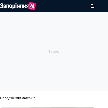
Перейти
до
вмісту
Народження малюків