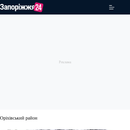
Перейти
до
вмісту
Оріхівський район