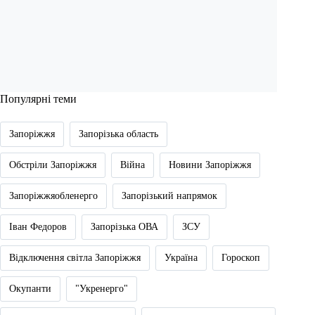
Популярні теми
Запоріжжя
Запорізька область
Обстріли Запоріжжя
Війна
Новини Запоріжжя
Запоріжжяобленерго
Запорізький напрямок
Іван Федоров
Запорізька ОВА
ЗСУ
Відключення світла Запоріжжя
Україна
Гороскоп
Окупанти
"Укренерго"