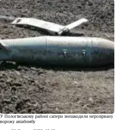
У Пологівському районі сапери знешкодили нерозірвану
ворожу авіабомбу