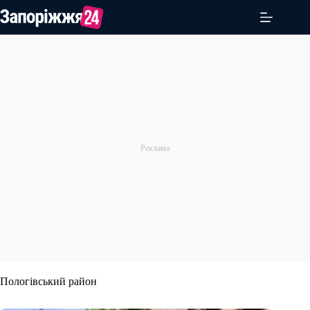
Перейти
до
вмісту
Пологівський район