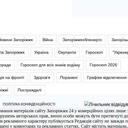
Новини Запоріжжя
Війна
Запоріжжяобленерго
Запоріз
тла Запоріжжя
Україна
Окупанти
Гороскоп
"Укрене
оради
Гороскоп для всіх знаків зодіаку
Гороскоп 2026
ія на фронті
Здоров'я
Поранені
Графіки відключення 
ріжжі
Постраждалі
ПОЛІТИКА КОНФІДЕНЦІЙНОСТІ
ювання матеріалів сайту Запоріжжя 24 у комерційних цілях лише 
порушень авторських прав, винні особи можуть бути притягнуті д
ія рекламного характеру публікується Редакція сайту не завжди п
міщені у коментарях та рекламних статтях. Сайт містить матеріали