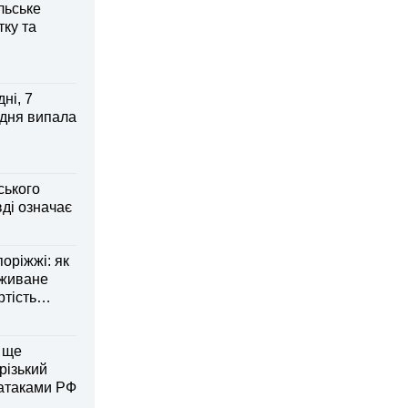
льське
тку та
ні, 7
 дня випала
ського
ді означає
оріжжі: як
вживане
ртість
 ще
різький
 атаками РФ