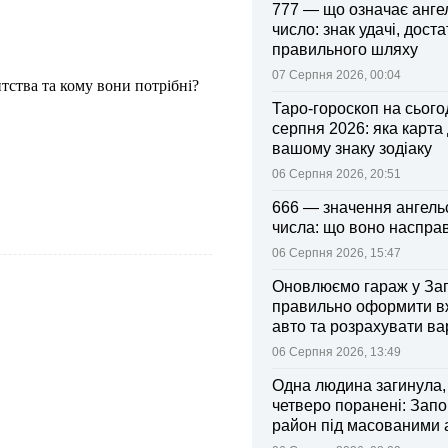
777 — що означає анге
число: знак удачі, доста
правильного шляху
07 Серпня 2026, 00:04
тства та кому вони потрібні?
Таро-гороскоп на сьогод
серпня 2026: яка карта
вашому знаку зодіаку
06 Серпня 2026, 20:51
666 — значення ангель
числа: що воно насправ
06 Серпня 2026, 15:47
Оновлюємо гараж у Зап
правильно оформити 
авто та розрахувати ва
поліса
06 Серпня 2026, 13:49
Одна людина загинула,
четверо поранені: Запо
район під масованими