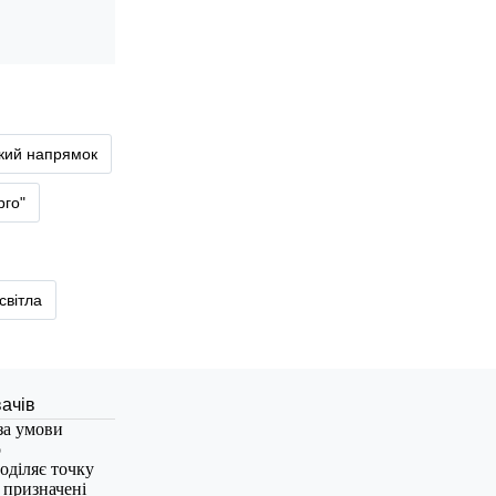
ький напрямок
рго"
світла
за умови
о
оділяє точку
, призначені