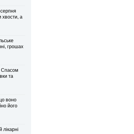
6 серпня
 хвости, а
льське
нні, грошах
м Спасом
вки та
що воно
йно його
й лікарні