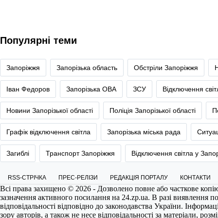
Популярні теми
Запоріжжя
Запорізька область
Обстріли Запоріжжя
Іван Федоров
Запорізька ОВА
ЗСУ
Відключення сві
Новини Запорізької області
Поліція Запорізької області
П
Графік відключення світла
Запорізька міська рада
Ситуац
Загиблі
Транспорт Запоріжжя
Відключення світла у Запо
RSS-СТРІЧКА
ПРЕС-РЕЛІЗИ
РЕДАКЦІЯ ПОРТАЛУ
КОНТАКТИ
Всі права захищено © 2026 - Дозволено повне або часткове копі
зазначення активного посилання на
24.zp.ua
. В разі виявлення 
відповідальності відповідно до законодавства України. Інформац
зору авторів, а також не несе відповідальності за матеріали, роз