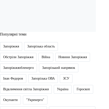
Популярні теми
Запоріжжя
Запорізька область
Обстріли Запоріжжя
Війна
Новини Запоріжжя
Запоріжжяобленерго
Запорізький напрямок
Іван Федоров
Запорізька ОВА
ЗСУ
Відключення світла Запоріжжя
Україна
Гороскоп
Окупанти
"Укренерго"