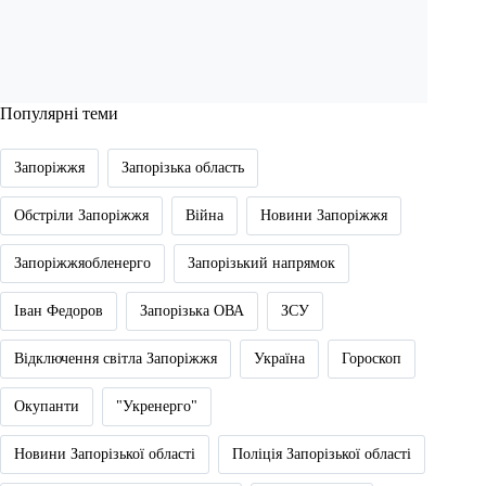
Популярні теми
Запоріжжя
Запорізька область
Обстріли Запоріжжя
Війна
Новини Запоріжжя
Запоріжжяобленерго
Запорізький напрямок
Іван Федоров
Запорізька ОВА
ЗСУ
Відключення світла Запоріжжя
Україна
Гороскоп
Окупанти
"Укренерго"
Новини Запорізької області
Поліція Запорізької області